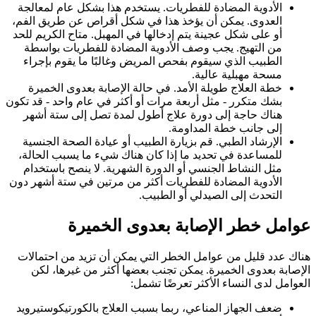
الأدوية المضادة للفطريات. يستخدم هذا بشكل عام لمعالجة
العدوى. يمكن أن يؤخذ هذا في شكل أقراص عن طريق الفم،
أو على شكل عجينة يتم إدخالها في المهبل. متاح الكريم للحد
من التهيج. يجب وصف الأدوية المضادة للفطريات بواسطة
الطبيب الذي سيقوم بفحص المريض وغالبًا ما يقوم بإجراء
مسحة مهبلية عالية.
خطة العلاج طويلة الأمد. في حالة الإصابة بعدوى الخميرة
بشك متكرر - مثل أربعة مرات أو أكثر في عام واحد - قد تكون
هناك حاجة إلى دورة علاج أطول لمدة تصل إلى ستة أشهر
إلى جانب خطة المداومة.
الإرشاد الطبي. قم بزيارة الطبيب أو عيادة الصحة الجنسية
للمساعدة في تحديد ما إذا كان هناك شيء ما يسبب الحالة،
مثل النشاط الجنسي أو الدورة الشهرية. لا ينصح باستخدام
الأدوية المضادة للفطريات أكثر من مرتين في ستة أشهر دون
التحدث إلى الصيدلي أو الطبيب.
عوامل خطر الإصابة بعدوى الخميرة
هناك عدد قليل من عوامل الخطر التي يمكن أن تزيد من احتمالات
الإصابة بعدوى الخميرة. يمكن تجنب بعضها أكثر من غيرها، لكن
العوامل لدى النساء الأكثر تعرضًا تشمل:
ضعف الجهاز المناعي، ربما بسبب العلاج بالكورتيكوستيرويد