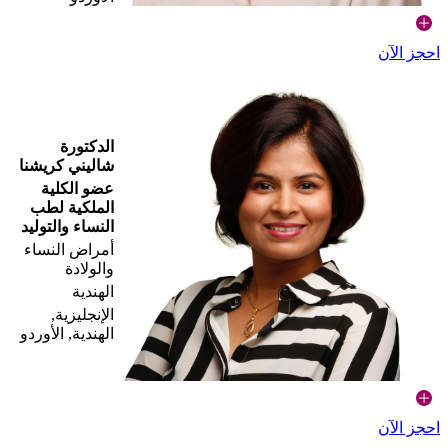
احجز الآن
الدكتورة
شاليني كريشنا
عضو الكلية
الملكية لطب
النساء والتوليد
أمراض النساء
والولادة
الهندية
الإنجليزية,
الهندية, الأوردو
احجز الآن