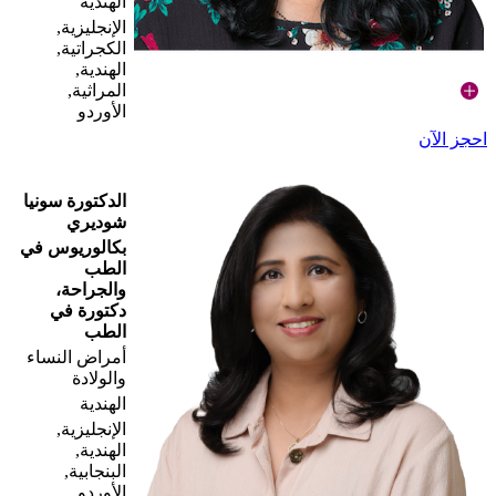
الهندية
الإنجليزية,
الكجراتية,
الهندية,
المراثية,
الأوردو
احجز الآن
الدكتورة سونيا
شوديري
بكالوريوس في
الطب
والجراحة،
دكتورة في
الطب
أمراض النساء
والولادة
الهندية
الإنجليزية,
الهندية,
البنجابية,
الأوردو