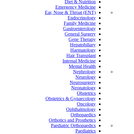
Diet & Nutrition
Emergency Medicine
Ear, Nose & Throat (ENT)
Endocrinology
Family Medicine
Gastroenterology
General Surgery
Gene Therapy
Hepatobiliary
Haematology
Hair Transplant
Internal Medicine
Mental Health
Nephrology
Neurology
Neurosurgery
Neonatology
Obstetrics
Obstetrics & Gynaecology
Oncology
Ophthalmology
Orthopaedics
Orthotics and Prosthetics
Paediatric Orthopaedics
Paediatrics