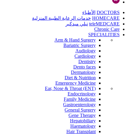
DOCTORS
الأطباء
HOMECARE
خدمات الرعاية الطبية المنزلية
teleMEDCARE
تيلي ميدكير
Chronic Care
SPECIALITIES
Arm & Hand Surgery
Bariatric Surgery
Audiology
Cardiology
Dentistry
Dento faces
Dermatology
Diet & Nutrition
Emergency Medicine
Ear, Nose & Throat (ENT)
Endocrinology
Family Medicine
Gastroenterology
General Surgery
Gene Therapy
Hepatobiliary
Haematology
Hair Transplant