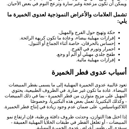
ويمكن أن تكون مزعجة وغير سارة وتزعج النوم في بعض الأحيان.
تشمل العلامات والأعراض النموذجية لعدوى الخميرة ما
يلي:
حكة وتهيج حول الفرج والمهبل.
إفرازات مهبلية بيضاء، وعادة ما تكون كريهة الرائحة.
إحساس بالحرقان، خاصة أثناء الجماع أو التبول.
احمرار وتورم في الفرج.
طفح جلدي مهبلي أو ألم أو وجع.
إفرازات مهبلية مائية.
أسباب عدوى فطر الخميرة
تعود غالبية عدوى الخميرة المهبلية إلى ما يسمى بفطر المبيضات
البيضاء. عادة ما تكون غير ضارة. في الظروف الطبيعية، يحتوي
المهبل على مزيج متوازن من فطر الخميرة - بما في ذلك المبيضات
- وكذلك البكتيريا. تعمل بعض هذه البكتيريا، وخصوصًا
اللاكتوباسيلس، على ضمان عدم وجود زيادة في إنتاج فطر الخميرة.
إذا اختل هذا التوازن، وحدثت ظروف دافئة ورطبة، فإن ارتفاع نمو
المبيضات - أو تغلغل الفطر في طبقات الخلايا المهبلية العميقة -
سيؤدي إلى ظهور أعراض عدوى الخميرة المهبلية.