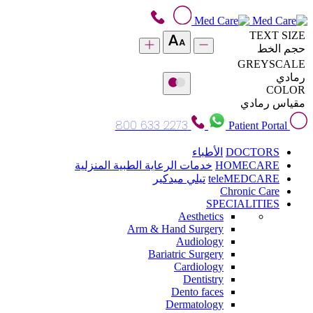
TEXT SIZE
حجم الخط
GREYSCALE
رمادي
COLOR
مقياس رمادي
800 633 2273
Patient Portal
DOCTORS
الأطباء
HOMECARE
خدمات الرعاية الطبية المنزلية
teleMEDCARE
تيلي ميدكير
Chronic Care
SPECIALITIES
Aesthetics
Arm & Hand Surgery
Audiology
Bariatric Surgery
Cardiology
Dentistry
Dento faces
Dermatology