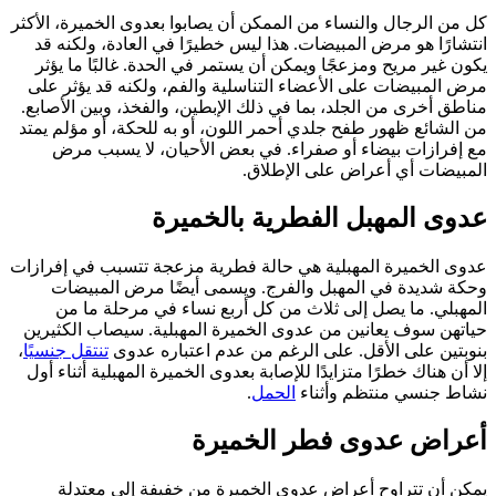
كل من الرجال والنساء من الممكن أن يصابوا بعدوى الخميرة، الأكثر
انتشارًا هو مرض المبيضات. هذا ليس خطيرًا في العادة، ولكنه قد
يكون غير مريح ومزعجًا ويمكن أن يستمر في الحدة. غالبًا ما يؤثر
مرض المبيضات على الأعضاء التناسلية والفم، ولكنه قد يؤثر على
مناطق أخرى من الجلد، بما في ذلك الإبطين، والفخذ، وبين الأصابع.
من الشائع ظهور طفح جلدي أحمر اللون، أو به للحكة، أو مؤلم يمتد
مع إفرازات بيضاء أو صفراء. في بعض الأحيان، لا يسبب مرض
المبيضات أي أعراض على الإطلاق.
عدوى المهبل الفطرية بالخميرة
عدوى الخميرة المهبلية هي حالة فطرية مزعجة تتسبب في إفرازات
وحكة شديدة في المهبل والفرج. ويسمى أيضًا مرض المبيضات
المهبلي. ما يصل إلى ثلاث من كل أربع نساء في مرحلة ما من
حياتهن سوف يعانين من عدوى الخميرة المهبلية. سيصاب الكثيرين
بنوبتين على الأقل. على الرغم من عدم اعتباره عدوى
تنتقل جنسيًا
،
إلا أن هناك خطرًا متزايدًا للإصابة بعدوى الخميرة المهبلية أثناء أول
نشاط جنسي منتظم وأثناء
الحمل
.
أعراض عدوى فطر الخميرة
يمكن أن تتراوح أعراض عدوى الخميرة من خفيفة إلى معتدلة