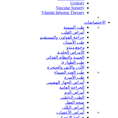
Urology
Vascular Surgery
Vitamin Infusion Therapy
الاختصاصات
طب السمنة
أمراض القلب
جراحة القولون والمستقيم
طب الأسنان
ﻮﺟﻮﻫ ﺪﻴﻨﺗﻭ
الأمراض الجلدية
الحمية والنظام الغذائي
طب الطوارئ
الأذن والأنف والحنجرة
طب الغدد الصماء
طب الأسرة
أمراض الجهاز الهضمي
الجراحة العامة
أمراض الدم
الطب الباطني
صحة العقل
أمراض الكلى
أمراض الأعصاب
جراحة الاعصاب