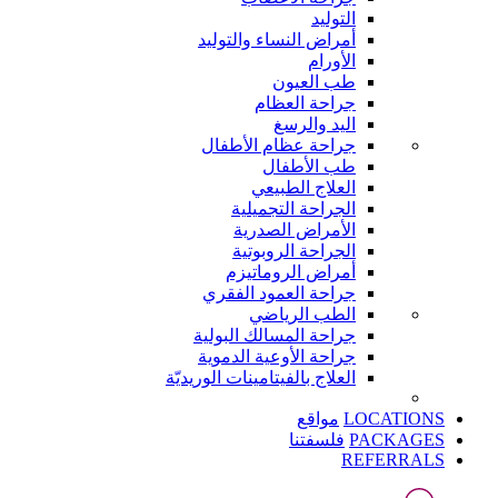
التوليد
أمراض النساء والتوليد
الأورام
طب العيون
جراحة العظام
اليد والرسغ
جراحة عظام الأطفال
طب الأطفال
العلاج الطبيعي
الجراحة التجميلية
الأمراض الصدرية
الجراحة الروبوتية
أمراض الروماتيزم
جراحة العمود الفقري
الطب الرياضي
جراحة المسالك البولية
جراحة الأوعية الدموية
العلاج بالفيتامينات الوريديّة
LOCATIONS
مواقع
PACKAGES
فلسفتنا
REFERRALS