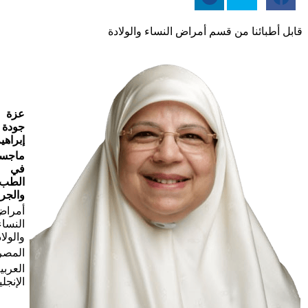
قابل أطبائنا من قسم أمراض النساء والولادة
عزة
جودة
إبراهي
ماجست
في
الطب
والجر
أمرا
النساء
والولا
المصر
العربي
الإنجلي