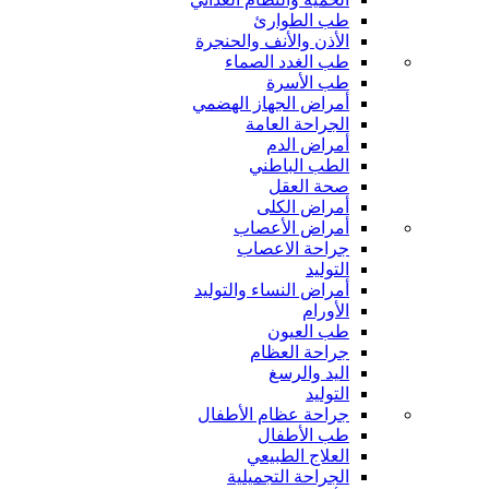
طب الطوارئ
الأذن والأنف والحنجرة
طب الغدد الصماء
طب الأسرة
أمراض الجهاز الهضمي
الجراحة العامة
أمراض الدم
الطب الباطني
صحة العقل
أمراض الكلى
أمراض الأعصاب
جراحة الاعصاب
التوليد
أمراض النساء والتوليد
الأورام
طب العيون
جراحة العظام
اليد والرسغ
التوليد
جراحة عظام الأطفال
طب الأطفال
العلاج الطبيعي
الجراحة التجميلية