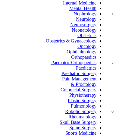
Internal Medicine
Mental Health
Nephrology
Neurology
Neurosurgery
Neonatology
Obstetrics
Obstetrics & Gynaecology
Oncology
Ophthalmology
Orthopaedics
Paediatric Orthopaedics
Paediatrics
Paediatric Surgery
Pain Management
Proctology &
Colorectal Surgery
Physiotherapy
Plastic Surgery
Pulmonology
Robotic Surgery
Rheumatology
Skull Base Surgery
Spine Surgery
Sports Medicine