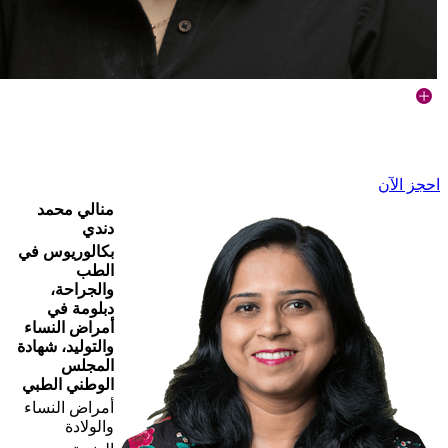
احجز الآن
منالي محمد
دندي
بكالوريوس في
الطب
والجراحة،
دبلومة في
أمراض النساء
والتوليد، شهادة
المجلس
الوطني الطبي
أمراض النساء
والولادة