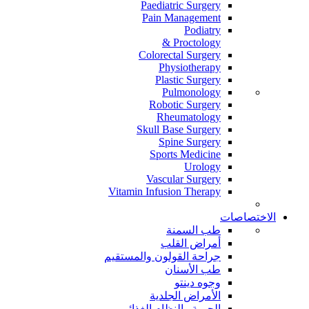
Paediatric Surgery
Pain Management
Podiatry
Proctology &
Colorectal Surgery
Physiotherapy
Plastic Surgery
Pulmonology
Robotic Surgery
Rheumatology
Skull Base Surgery
Spine Surgery
Sports Medicine
Urology
Vascular Surgery
Vitamin Infusion Therapy
الاختصاصات
طب السمنة
أمراض القلب
جراحة القولون والمستقيم
طب الأسنان
وجوه دينتو
الأمراض الجلدية
الحمية والنظام الغذائي